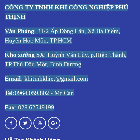
CÔNG TY TNHH KHÍ CÔNG NGHIỆP PHÚ
THỊNH
Văn Phòng
: 31/2 Ấp Đông Lân, Xã Bà Điểm,
Huyện Hóc Môn, TP.HCM
Kho xưởng SX
: Huỳnh Văn Lũy, p.Hiệp Thành,
TP.Thủ Dầu Một, Bình Dương
Email
:
khitinhkhiet@gmail.com
Tel
:0964.059.802 - Mr Can
Fax
: 028.62549199