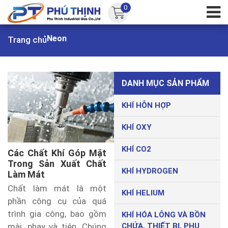
0
Neon
Trang chủ
DANH MỤC SẢN PHẨM
KHÍ HỖN HỢP
KHÍ OXY
KHÍ CO2
Các Chất Khí Góp Mặt
Trong Sản Xuất Chất
KHÍ HYDROGEN
Làm Mát
Chất làm mát là một
KHÍ HELIUM
phần công cụ của quá
trình gia công, bao gồm
KHÍ HÓA LỎNG VÀ BỒN
CHỨA, THIẾT BỊ, PHỤ
mài, phay và tiện. Chúng