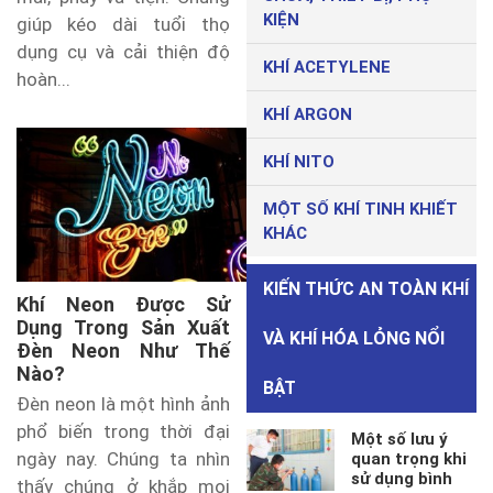
KIỆN
giúp kéo dài tuổi thọ
dụng cụ và cải thiện độ
KHÍ ACETYLENE
hoàn...
KHÍ ARGON
KHÍ NITO
MỘT SỐ KHÍ TINH KHIẾT
KHÁC
KIẾN THỨC AN TOÀN KHÍ
Khí Neon Được Sử
Dụng Trong Sản Xuất
VÀ KHÍ HÓA LỎNG NỔI
Đèn Neon Như Thế
Nào?
BẬT
Đèn neon là một hình ảnh
phổ biến trong thời đại
Một số lưu ý
ngày nay. Chúng ta nhìn
quan trọng khi
sử dụng bình
thấy chúng ở khắp mọi