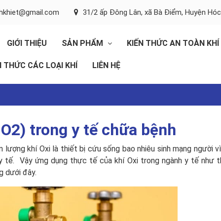
inhkhiet@gmail.com
31/2 ấp Đông Lân, xã Bà Điểm, Huyện Hó
GIỚI THIỆU
SẢN PHẨM
KIẾN THỨC AN TOÀN KHÍ
N THỨC CÁC LOẠI KHÍ
LIÊN HỆ
 O2) trong y tế chữa bệnh
 lượng khí Oxi là thiết bị cứu sống bao nhiêu sinh mạng người vì
 y tế. Vậy ứng dụng thực tế của khí Oxi trong ngành y tế như 
g dưới đây.