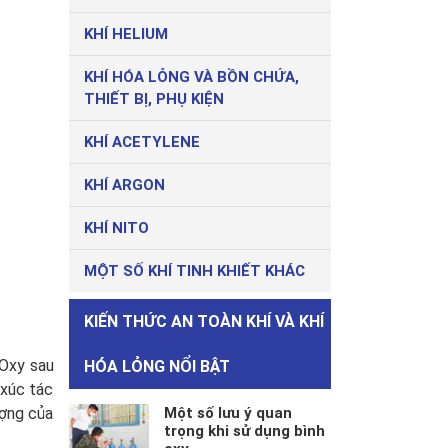
KHÍ HELIUM
KHÍ HÓA LỎNG VÀ BỒN CHỨA,
THIẾT BỊ, PHỤ KIỆN
KHÍ ACETYLENE
KHÍ ARGON
KHÍ NITO
MỘT SỐ KHÍ TINH KHIẾT KHÁC
KIẾN THỨC AN TOÀN KHÍ VÀ KHÍ
 Oxy sau
HÓA LỎNG NỔI BẬT
 xúc tác
Một số lưu ý quan
ượng của
trọng khi sử dụng bình