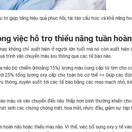
u trị giúp tăng hiệu quả phục hồi, tái tạo cấu trúc và khả năng h
ong việc hỗ trợ thiểu năng tuần hoà
 nay không chỉ xuất hiện ở người lớn tuổi mà nó còn xuất hiện
quá trình vận chuyển máu lưu thông qua các tế bào não.
ua não bộ chiếm (khoảng 15%) lượng máu cung cấp từ tim cho cơ
tới 25% tổng lượng oxy cấp cho toàn bộ cơ thể => Giúp các đ
 thông, xuyên suốt tới các tế bào bằng các mao mạch nhỏ, kí
 bào máu và vận chuyển đến não thấp hơn bình thường khiến ch
hát sinh các chứng chóng mặt, hoa mắt, nhức đầu, giảm sự tập 
n hoàn não hoặc thiếu máu não. Vì thế, việc bổ sung oxy y tế vào