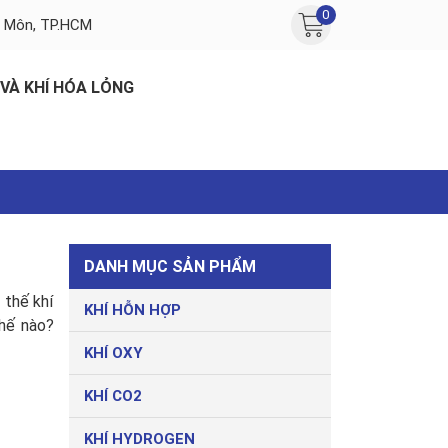
0
c Môn, TP.HCM
 VÀ KHÍ HÓA LỎNG
DANH MỤC SẢN PHẨM
 thế khí
KHÍ HỖN HỢP
thế nào?
KHÍ OXY
KHÍ CO2
KHÍ HYDROGEN