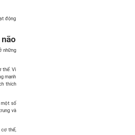
oạt động
n não
 ở những
 thể. Vì
ộng mạnh
ch thích
o một số
trung và
 cơ thể,