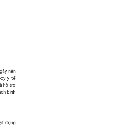
 gây nên
oxy y tế
à hỗ trợ
ách bình
oạt động