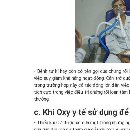
- Bệnh tự kỉ hay còn có tên gọi của chứng rối 
việc suy giảm khả năng hoạt động. Cản trở cu
trong trường hợp này có tác động lớn đến việc
tích cực trong việc điều trị chứng rối loạn tâm
thường.
c. Khí Oxy y tế sử dụng để 
- Thiếu khí O2 được xem là một trong những ng
của gan đều có sự tham gia của khí oxy. Vì vậy