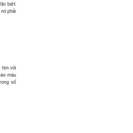
đặc biệt
 nó phải
 tim với
 bào máu
rong số