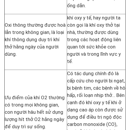
ống dẫn.
khí oxy y tế, hay người ta
Oxi thông thường được hoà
còn gọi là khí oxy thở tại
lẫn trong không gian, là loại
nhà, thường được dùng
khí thông dụng duy trì khí
trong các hoạt động liên
thở hằng ngày của người
quan tới sức khỏe con
dùng.
người và trong lĩnh vực y
tế.
Có tác dụng chính đó là
cấp cứu cho người bị ngạt,
bị bệnh tim, các bệnh về hô
hấp, rối loạn nhịp thở… Bên
Ưu điểm của khí O2 thường
cạnh đó khí oxy y tế khi ở
có trong mọi không gian,
dạng cao áp còn được sử
con người hâu hết sử dụng
dụng để điều trị ngộ độc
lượng hít thở O2 hằng ngày
carbon monoxide (CO),
để duy trì sự sống.