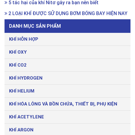
5 tác hại của khí Nitơ gây ra bạn nên biết
2 LOẠI KHÍ ĐƯỢC SỬ DỤNG BƠM BÓNG BAY HIỆN NAY
DANH MỤC SẢN PHẨM
KHÍ HỖN HỢP
KHÍ OXY
KHÍ CO2
KHÍ HYDROGEN
KHÍ HELIUM
KHÍ HÓA LỎNG VÀ BỒN CHỨA, THIẾT BỊ, PHỤ KIỆN
KHÍ ACETYLENE
KHÍ ARGON