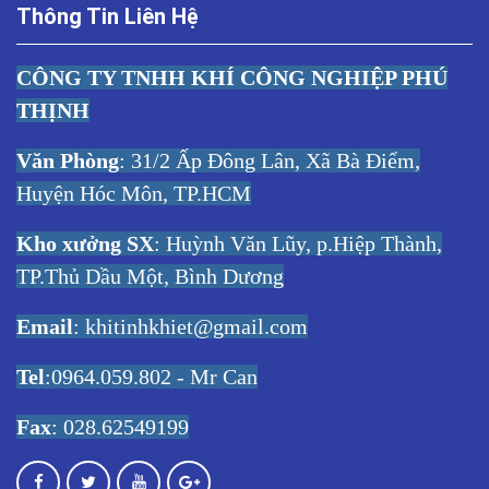
Thông Tin Liên Hệ
CÔNG TY TNHH KHÍ CÔNG NGHIỆP PHÚ
THỊNH
Văn Phòng
: 31/2 Ấp Đông Lân, Xã Bà Điểm,
Huyện Hóc Môn, TP.HCM
Kho xưởng SX
: Huỳnh Văn Lũy, p.Hiệp Thành,
TP.Thủ Dầu Một, Bình Dương
Email
:
khitinhkhiet@gmail.com
Tel
:0964.059.802 - Mr Can
Fax
: 028.62549199