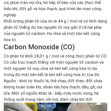
cơ, phun trào núi lửa, hô hấp tế bào của các thực thể
hiếu khí, đốt gỗ và hóa thạch, quá trình lên men công
nghiệp
Khối lượng phân tử của nó là 44 g / mol và có hình dạng
phân tử thẳng do hai nguyên tử oxy gắn ở cả hai phía
của nguyên tử cacbon. Họ chia sẻ một liên kết cộng
hóa trị
Carbon Monoxide (CO)
Có phân tử khối 28,01 g / mol và công thức phân tử CO
Có cấu trúc mạch thẳng với một nguyên tử cacbon và
một nguyên tử oxy, chia sẻ liên kết cộng hóa trị ba
trong đó một liên kết là liên kết cộng hóa trị tọa độ
Nguồn - khói từ thuốc lá, thẻ chạy, đốt than, đốt cháy
không hoàn toàn khí, nhiên liệu hóa thạch, dầu, gỗ, núi
lửa. Một số nguồn khác là - bếp, máy nước nóng, hệ
thống sưởi trung tâm, nồi hơi, đám cháy khí đốt