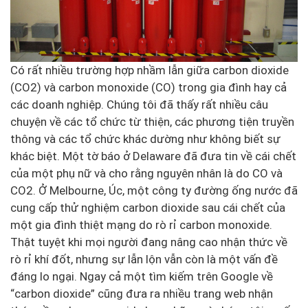
Có rất nhiều trường hợp nhầm lẫn giữa carbon dioxide
(CO2) và carbon monoxide (CO) trong gia đình hay cả
các doanh nghiệp. Chúng tôi đã thấy rất nhiều câu
chuyện về các tổ chức từ thiện, các phương tiện truyền
thông và các tổ chức khác dường như không biết sự
khác biệt. Một tờ báo ở Delaware đã đưa tin về cái chết
của một phụ nữ và cho rằng nguyên nhân là do CO và
CO2. Ở Melbourne, Úc, một công ty đường ống nước đã
cung cấp thử nghiệm carbon dioxide sau cái chết của
một gia đình thiệt mạng do rò rỉ carbon monoxide.
Thật tuyệt khi mọi người đang nâng cao nhận thức về
rò rỉ khí đốt, nhưng sự lẫn lộn vẫn còn là một vấn đề
đáng lo ngại. Ngay cả một tìm kiếm trên Google về
“carbon dioxide” cũng đưa ra nhiều trang web nhận