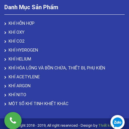
Danh Mục Sản Phẩm
KHÍ HỖN HỢP
KHÍ OXY
KHÍ CO2
KHÍ HYDROGEN
KHÍ HELIUM
KHÍ HÓA LỎNG VÀ BỒN CHỨA, THIẾT BỊ, PHỤ KIỆN
KHÍ ACETYLENE
KHÍ ARGON
KHÍ NITO
MỘT SỐ KHÍ TINH KHIẾT KHÁC
Copyright 2018 - 2019, All right reserviced - Design by
Thiết kế web