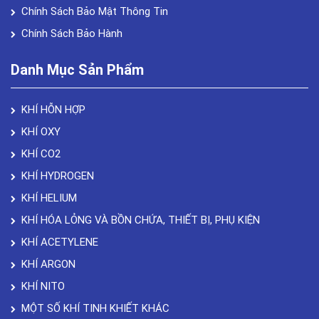
Chính Sách Bảo Mật Thông Tin
Chính Sách Bảo Hành
Danh Mục Sản Phẩm
KHÍ HỖN HỢP
KHÍ OXY
KHÍ CO2
KHÍ HYDROGEN
KHÍ HELIUM
KHÍ HÓA LỎNG VÀ BỒN CHỨA, THIẾT BỊ, PHỤ KIỆN
KHÍ ACETYLENE
KHÍ ARGON
KHÍ NITO
MỘT SỐ KHÍ TINH KHIẾT KHÁC