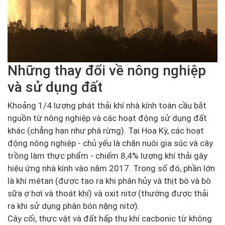
Những thay đổi về nông nghiệp
và sử dụng đất
Khoảng 1/4 lượng phát thải khí nhà kính toàn cầu bắt
nguồn từ nông nghiệp và các hoạt động sử dụng đất
khác (chẳng hạn như phá rừng). Tại Hoa Kỳ, các hoạt
động nông nghiệp - chủ yếu là chăn nuôi gia súc và cây
trồng làm thực phẩm - chiếm 8,4% lượng khí thải gây
hiệu ứng nhà kính vào năm 2017. Trong số đó, phần lớn
là khí mêtan (được tạo ra khi phân hủy và thịt bò và bò
sữa ợ hơi và thoát khí) và oxit nitơ (thường được thải
ra khi sử dụng phân bón nặng nitơ).
Cây cối, thực vật và đất hấp thụ khí cacbonic từ không