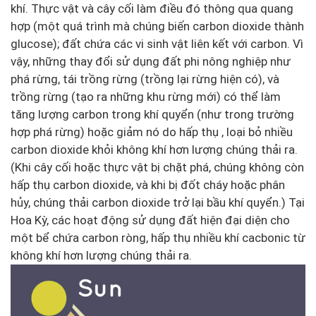
khí. Thực vật và cây cối làm điều đó thông qua quang
hợp (một quá trình mà chúng biến carbon dioxide thành
glucose); đất chứa các vi sinh vật liên kết với carbon. Vì
vậy, những thay đổi sử dụng đất phi nông nghiệp như
phá rừng, tái trồng rừng (trồng lại rừng hiện có), và
trồng rừng (tạo ra những khu rừng mới) có thể làm
tăng lượng carbon trong khí quyển (như trong trường
hợp phá rừng) hoặc giảm nó do hấp thụ , loại bỏ nhiều
carbon dioxide khỏi không khí hơn lượng chúng thải ra.
(Khi cây cối hoặc thực vật bị chặt phá, chúng không còn
hấp thụ carbon dioxide, và khi bị đốt cháy hoặc phân
hủy, chúng thải carbon dioxide trở lại bầu khí quyển.) Tại
Hoa Kỳ, các hoạt động sử dụng đất hiện đại diện cho
một bể chứa carbon ròng, hấp thụ nhiều khí cacbonic từ
không khí hơn lượng chúng thải ra.