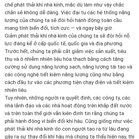
chế phát thải khí nhà kính, mặc dù làm như vậy chắc
chắn sẽ không dễ dàng. Việc đại tu các hệ thống năng
lượng của chúng ta sẽ đòi hỏi hành động toàn cầu
mang tính biến đổi, tích cực — và ngay bây giờ.
Giảm phát thải khí nhà kính của chúng ta sẽ đòi hỏi nỗ
lực đáng kể ở cấp quốc tế, quốc gia và địa phương.
Trước hết, chúng ta phải cắt giảm việc sản xuất, tiêu
thụ và ô nhiễm nhiên liệu hóa thạch bằng cách tăng
cường sử dụng năng lượng sạch, năng lượng tái tạo và
các công nghệ tiết kiệm năng lượng cũng như bằng
cách đầu tư vào các phương tiện chạy điện và tiết kiệm
nhiên liệu.
Tuy nhiên, những người ra quyết định, các công ty, các
nhà lãnh đạo và các nhà hoạt động trên khắp đất nước
và trên toàn thế giới vẫn kiên định tin rằng chúng ta
phải hành động vì biến đổi khí hậu. Cũng giống như việc
phát thải khí nhà kính do con người tạo ra từ lâu đang
gây ra sự thay đổi khí hậu mà chúng ta thấy hiện nay, thì