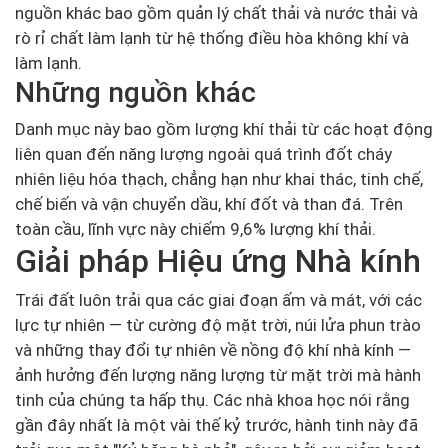
nguồn khác bao gồm quản lý chất thải và nước thải và
rò rỉ chất làm lạnh từ hệ thống điều hòa không khí và
làm lạnh.
Những nguồn khác
Danh mục này bao gồm lượng khí thải từ các hoạt động
liên quan đến năng lượng ngoài quá trình đốt cháy
nhiên liệu hóa thạch, chẳng hạn như khai thác, tinh chế,
chế biến và vận chuyển dầu, khí đốt và than đá. Trên
toàn cầu, lĩnh vực này chiếm 9,6% lượng khí thải.
Giải pháp Hiệu ứng Nhà kính
Trái đất luôn trải qua các giai đoạn ấm và mát, với các
lực tự nhiên — từ cường độ mặt trời, núi lửa phun trào
và những thay đổi tự nhiên về nồng độ khí nhà kính —
ảnh hưởng đến lượng năng lượng từ mặt trời mà hành
tinh của chúng ta hấp thụ. Các nhà khoa học nói rằng
gần đây nhất là một vài thế kỷ trước, hành tinh này đã