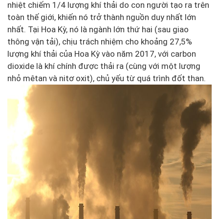
nhiệt chiếm 1/4 lượng khí thải do con người tạo ra trên
toàn thế giới, khiến nó trở thành nguồn duy nhất lớn
nhất. Tại Hoa Kỳ, nó là ngành lớn thứ hai (sau giao
thông vận tải), chịu trách nhiệm cho khoảng 27,5%
lượng khí thải của Hoa Kỳ vào năm 2017, với carbon
dioxide là khí chính được thải ra (cùng với một lượng
nhỏ mêtan và nitơ oxit), chủ yếu từ quá trình đốt than.