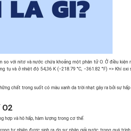
ơn so với nitơ và nước chứa khoảng một phân tử O. Ở điều kiện 
ng tụ và ở nhiệt độ 54,36 K (−218.79 °C, −361.82 °F) => Khí oxi
 những chất trong suốt có màu xanh da trời nhạt gây ra bởi sự hấp
í O2
ng hợp và hô hấp, hàm lượng trong cơ thể.
rong tự nhiên được sinh ra do sự phân giải nước trong quá trình