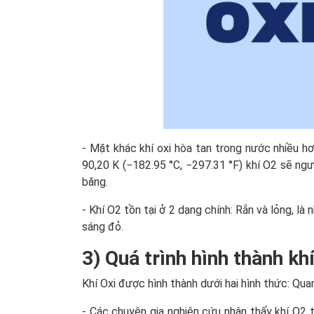
- Mặt khác khí oxi hòa tan trong nước nhiều h
90,20 K (−182.95 °C, −297.31 °F) khí O2 sẽ ngư
băng.
- Khí O2 tồn tại ở 2 dạng chính: Rắn và lỏng, là
sáng đỏ.
3) Quá trình hình thành kh
Khí Oxi được hình thành dưới hai hình thức: Qua
- Các chuyên gia nghiên cứu nhận thấy khí O2 t