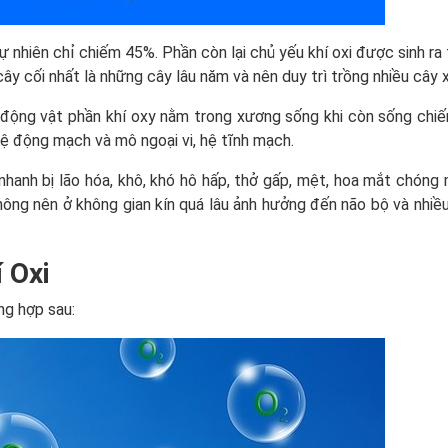
ự nhiên chỉ chiếm 45%. Phần còn lại chủ yếu khí oxi được sinh ra
cây cối nhất là những cây lâu năm và nên duy trì trồng nhiều cây 
 động vật phần khí oxy nằm trong xương sống khi còn sống chiế
ệ động mạch và mô ngoại vi, hệ tĩnh mạch.
nhanh bị lão hóa, khô, khó hô hấp, thở gấp, mệt, hoa mắt chóng
ông nên ở không gian kín quá lâu ảnh hưởng đến não bộ và nhiề
 Oxi
ng hợp sau: