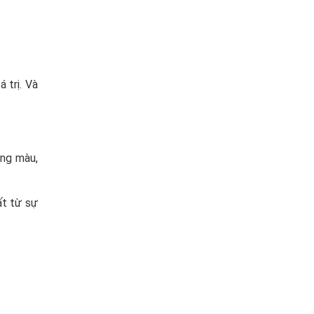
 trị. Và
ông màu,
ất từ sự