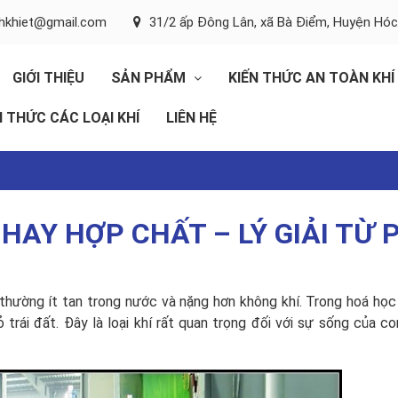
inhkhiet@gmail.com
31/2 ấp Đông Lân, xã Bà Điểm, Huyện Hó
GIỚI THIỆU
SẢN PHẨM
KIẾN THỨC AN TOÀN KHÍ
N THỨC CÁC LOẠI KHÍ
LIÊN HỆ
 HAY HỢP CHẤT – LÝ GIẢI TỪ 
ị thường ít tan trong nước và nặng hơn không khí. Trong hoá họ
trái đất. Đây là loại khí rất quan trọng đối với sự sống của co