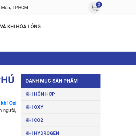
0
c Môn, TP.HCM
 VÀ KHÍ HÓA LỎNG
PHÚ
DANH MỤC SẢN PHẨM
KHÍ HỖN HỢP
c
khí Oxi
KHÍ OXY
n người,
KHÍ CO2
KHÍ HYDROGEN