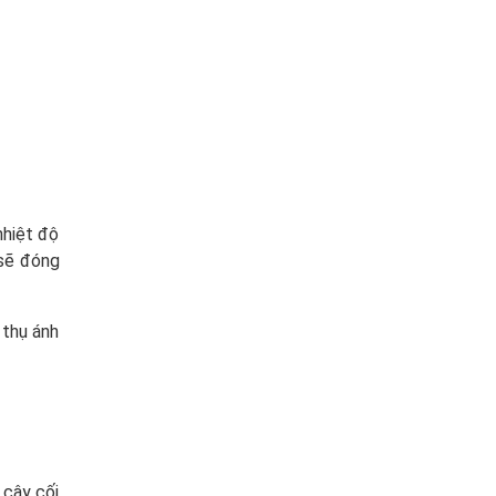
nhiệt độ
 sẽ đóng
 thụ ánh
 cây cối