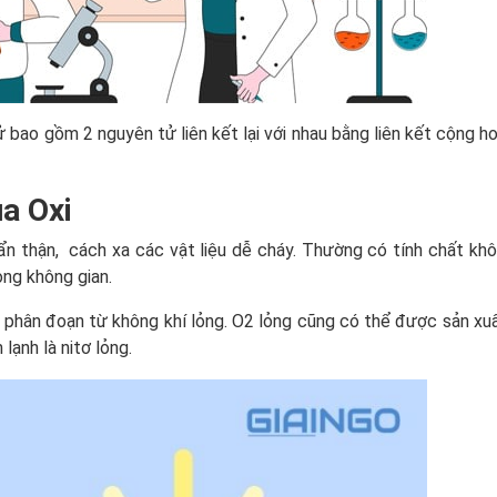
ử bao gồm 2 nguyên tử liên kết lại với nhau bằng liên kết cộng hoá
ủa Oxi
cẩn thận, cách xa các vật liệu dễ cháy. Thường có tính chất kh
ong không gian.
t phân đoạn từ không khí lỏng. O2 lỏng cũng có thể được sản xu
ạnh là nitơ lỏng.