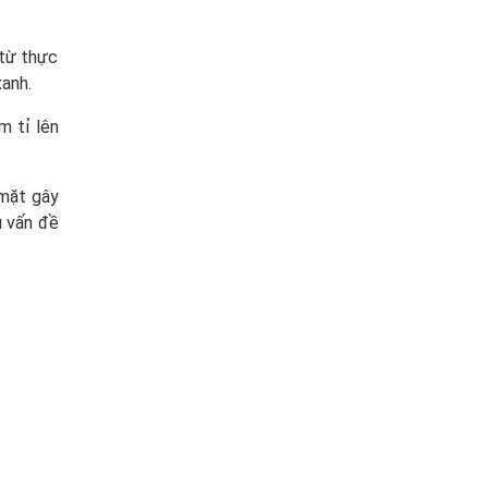
 từ thực
xanh.
m tỉ lên
 mặt gây
u vấn đề