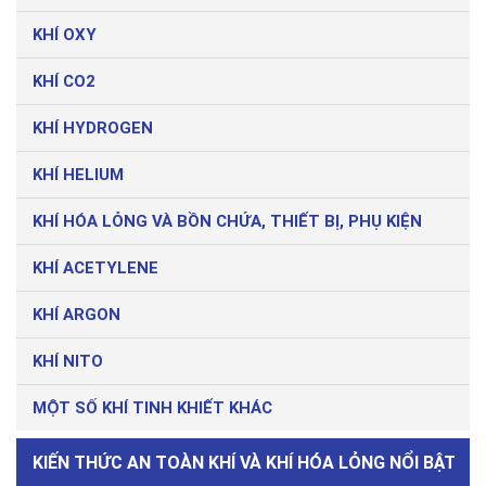
KHÍ OXY
KHÍ CO2
KHÍ HYDROGEN
KHÍ HELIUM
KHÍ HÓA LỎNG VÀ BỒN CHỨA, THIẾT BỊ, PHỤ KIỆN
KHÍ ACETYLENE
KHÍ ARGON
KHÍ NITO
MỘT SỐ KHÍ TINH KHIẾT KHÁC
KIẾN THỨC AN TOÀN KHÍ VÀ KHÍ HÓA LỎNG NỔI BẬT