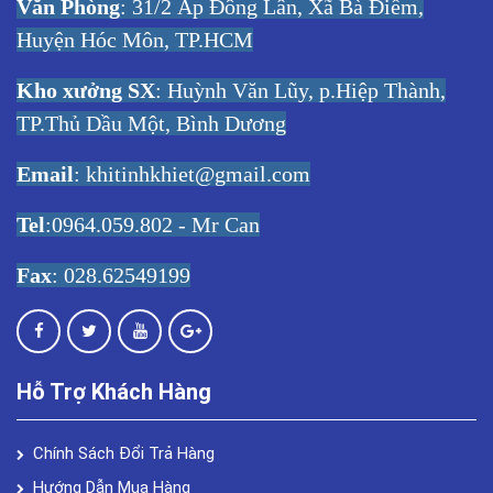
Văn Phòng
: 31/2 Ấp Đông Lân, Xã Bà Điểm,
Huyện Hóc Môn, TP.HCM
Kho xưởng SX
: Huỳnh Văn Lũy, p.Hiệp Thành,
TP.Thủ Dầu Một, Bình Dương
Email
:
khitinhkhiet@gmail.com
Tel
:0964.059.802 - Mr Can
Fax
: 028.62549199
Hỗ Trợ Khách Hàng
Chính Sách Đổi Trả Hàng
Hướng Dẫn Mua Hàng