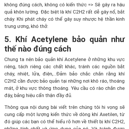
không đúng cách, không có kiến thức => Sẽ gây ra hậu
quả khôn lường. Đặc biệt là khí C2H2 rất dễ gây nổ, bắt
cháy. Khi phát cháy có thể gây suy nhược hệ thần kinh
trung ương, khó thở.
5. Khí Acetylene bảo quản như
thế nào đúng cách
Chung ta nên bảo quản khí Acetylene ở những khu vực
riêng, tách riêng các chất khác, tránh các nguồn bắt
cháy, nhiệt, lửa, điện,…Đảm bảo chắc chắn rằng khí
C2H2 cần được bảo quản tại những nơi khô ráo, thoáng
mát, ở khu vực thông thoáng. Yêu cầu có rào chắn che
đậy, bảng hiệu cẩn thận đầy đủ.
Thông qua nội dung bài viết trên chúng tôi hi vọng sẽ
cung cấp một lượng kiến thức về dòng khí Axetilen, từ
đó giúp các bạn có thể hiểu rõ hơn về thiết bị khí C2H2,
những tính chất và ứng dụng của nó. Và tránh được