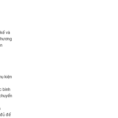
 kế và
 phương
ên
hụ kiện
c bình
 chuyển
n
 đủ để