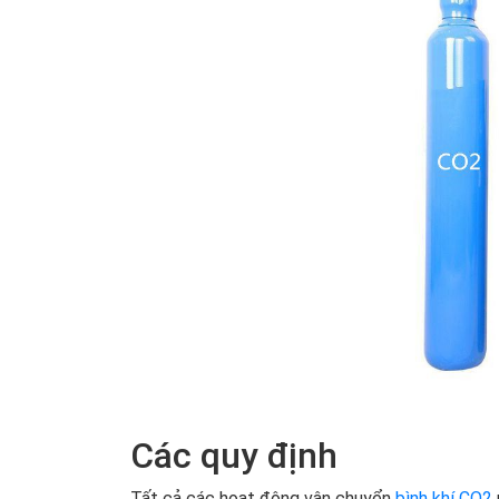
Các quy định
Tất cả các hoạt động vận chuyển
bình khí CO2