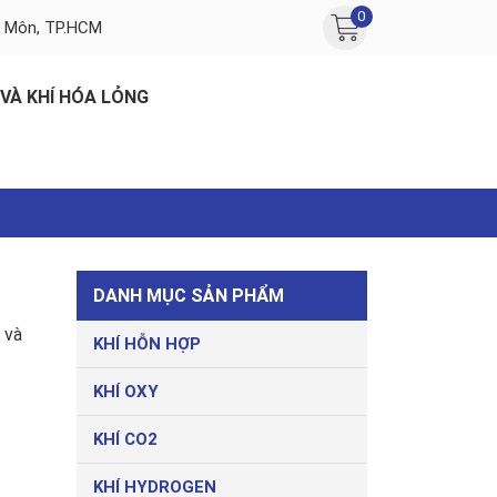
0
c Môn, TP.HCM
 VÀ KHÍ HÓA LỎNG
DANH MỤC SẢN PHẨM
 và
KHÍ HỖN HỢP
KHÍ OXY
KHÍ CO2
KHÍ HYDROGEN