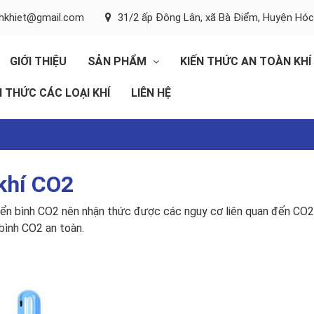
inhkhiet@gmail.com
31/2 ấp Đông Lân, xã Bà Điểm, Huyện Hó
GIỚI THIỆU
SẢN PHẨM
KIẾN THỨC AN TOÀN KHÍ
N THỨC CÁC LOẠI KHÍ
LIÊN HỆ
khí CO2
yển bình CO2 nên nhận thức được các nguy cơ liên quan đến CO2
bình CO2 an toàn.