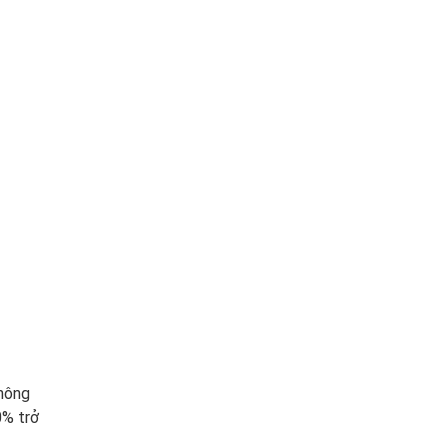
thông
0% trở