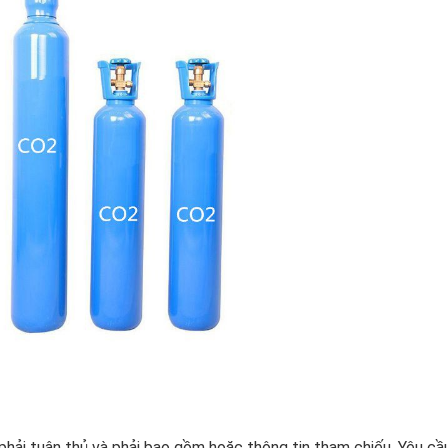
phải tuân thủ và phải bao gồm hoặc thông tin tham chiếu. Yêu cầ