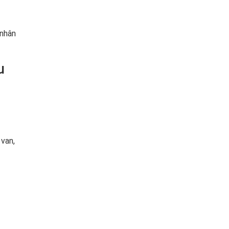
 nhân
u
 van,