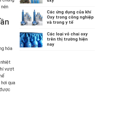
oxy
í nén
Các ứng dụng của khí
Oxy trong công nghiệp
cần
và trong y tế
Các loại vỏ chai oxy
trên thị trường hiện
nay
àng hóa
 nhiệt
khí vượt
thể
 hơi qua
2 được