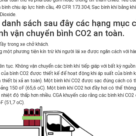
à bình chịu áp lực hình cầu, 49 CFR 173.304; Sạc bình khí bằng kh
Dioxide.
 danh sách sau đây các hạng mục 
rình vận chuyển bình CO2 an toàn.
ầy trong xe chở khách.
 một phương tiện kín trừ khi người lái xe được ngăn cách với h
ên tục. Không vận chuyển các bình khí tiếp giáp với bất kỳ nguồn
àn của bình CO2 được thiết kế để hoạt động khi áp suất của bình 
a thiết bị xả an toàn). Một bình khí CO2 được sạc đúng cách có 
oảng 150 oF (65,6 oC). Một bình khí CO2 hơi đầy hơi có thể thông
với nhiệt độ thấp hơn nhiều. CGA khuyến cáo rằng các bình khí CO
F (51,7 oC).