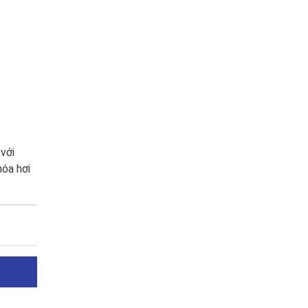
 với
hóa hơi