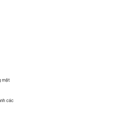
g mặt
ánh các