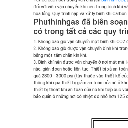
đối với việc vận chuyển khí nén trong bình khí v
hóa lỏng. Quy trình nạp và xử lý bình khí Carbon 
Phuthinhgas đã biên soạn
có trong tất cả các quy t
1.
Không bao giờ vận chuyển một bình khí CO2 đ
2.
Không bao giờ được vận chuyển bình khí trong
bằng một tấm chắn kín khí.
3.
Bình khí nên được vận chuyển ở nơi mát mẻ li
nào, gián đoạn hoặc liên tục. Thiết bị xả an to
quá 2800 - 3000 psi (tùy thuộc vào thiết kế củ
thông khí qua thiết bị giảm an toàn của nó ở kh
thiết bị thoát khí an toàn của nó khi tiếp xúc 
bảo quản ở những nơi có nhiệt độ nhỏ hơn 125 o