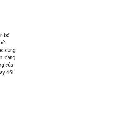
ân bổ
hởi
ác dụng.
àm loãng
ộng của
ay đổi