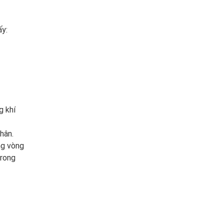
ấy:
g khí
hân.
ng vòng
trong