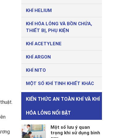
KHÍ HELIUM
KHÍ HÓA LỎNG VÀ BỒN CHỨA,
THIẾT BỊ, PHỤ KIỆN
KHÍ ACETYLENE
KHÍ ARGON
KHÍ NITO
MỘT SỐ KHÍ TINH KHIẾT KHÁC
KIẾN THỨC AN TOÀN KHÍ VÀ KHÍ
thuật.
HÓA LỎNG NỔI BẬT
lên
Một số lưu ý quan
hương
trọng khi sử dụng bình