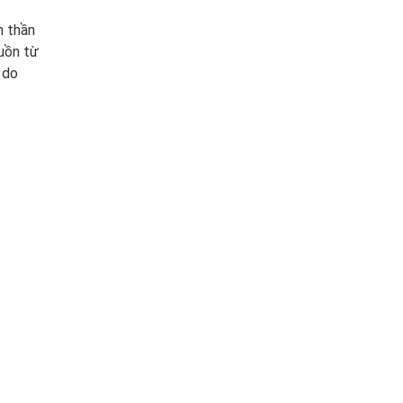
n thần
guồn từ
 do