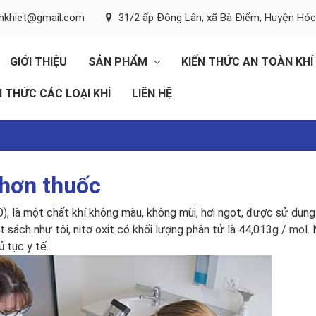
inhkhiet@gmail.com
31/2 ấp Đông Lân, xã Bà Điểm, Huyện Hó
GIỚI THIỆU
SẢN PHẨM
KIẾN THỨC AN TOÀN KHÍ
N THỨC CÁC LOẠI KHÍ
LIÊN HỆ
 hơn thuốc
O), là một chất khí không màu, không mùi, hơi ngọt, được sử dụng
t sách như tôi, nitơ oxit có khối lượng phân tử là 44,013g / mol. 
ủ tục y tế.