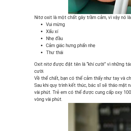
Nitơ oxit là một chất gây trầm cảm, vì vậy nó l
Vui mừng
Xấu xí
Nhẹ đầu
Cảm giác hưng phấn nhẹ
Thư thái
Oxit nitơ được đặt tên là “khí cười” vì những t
cười.
Về thể chất, bạn có thể cảm thấy như tay và c
Sau khi quy trình kết thúc, bác sĩ sẽ tháo mặt 
vài phút. Trẻ em có thể được cung cấp oxy 100%
vòng vài phút.