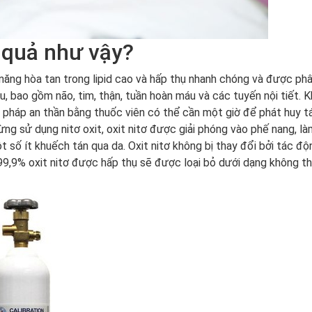
u quả như vậy?
năng hòa tan trong lipid cao và hấp thụ nhanh chóng và được ph
, bao gồm não, tim, thận, tuần hoàn máu và các tuyến nội tiết. K
pháp an thần bằng thuốc viên có thể cần một giờ để phát huy t
gừng sử dụng nitơ oxit, oxit nitơ được giải phóng vào phế nang, l
ột số ít khuếch tán qua da. Oxit nitơ không bị thay đổi bởi tác đ
99,9% oxit nitơ được hấp thụ sẽ được loại bỏ dưới dạng không th