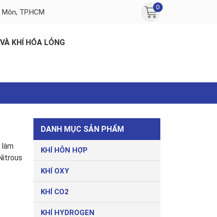
0
c Môn, TP.HCM
 VÀ KHÍ HÓA LỎNG
DANH MỤC SẢN PHẨM
 làm
KHÍ HỖN HỢP
Nitrous
KHÍ OXY
KHÍ CO2
KHÍ HYDROGEN