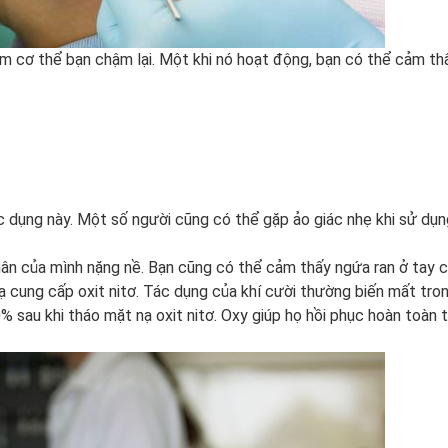
àm cơ thể bạn chậm lại. Một khi nó hoạt động, bạn có thể cảm th
ác dụng này. Một số người cũng có thể gặp ảo giác nhẹ khi sử dụn
hân của mình nặng nề. Bạn cũng có thể cảm thấy ngứa ran ở tay c
nạ cung cấp oxit nitơ. Tác dụng của khí cười thường biến mất tro
 sau khi tháo mặt nạ oxit nitơ. Oxy giúp họ hồi phục hoàn toàn 