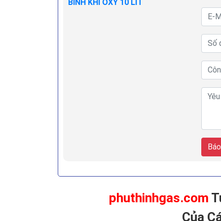
BÌNH KHÍ OXY 10 LÍT
Báo
phuthinhgas.com
T
Của Cá