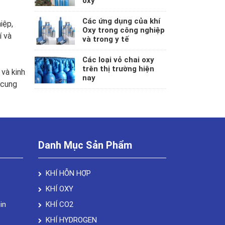
oxy
Các ứng dụng của khí
iệp,
Oxy trong công nghiệp
í và
và trong y tế
Các loại vỏ chai oxy
trên thị trường hiện
và kinh
nay
 cung
Danh Mục Sản Phẩm
KHÍ HỖN HỢP
KHÍ OXY
in
KHÍ CO2
KHÍ HYDROGEN