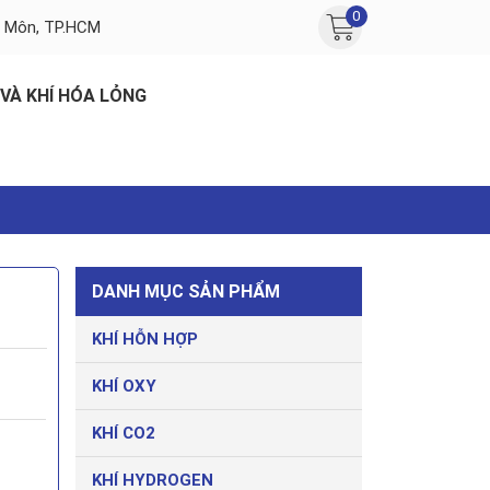
0
c Môn, TP.HCM
 VÀ KHÍ HÓA LỎNG
DANH MỤC SẢN PHẨM
KHÍ HỖN HỢP
KHÍ OXY
KHÍ CO2
KHÍ HYDROGEN