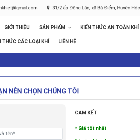
inhkhiet@gmail.com
31/2 ấp Đông Lân, xã Bà Điểm, Huyện Hó
GIỚI THIỆU
SẢN PHẨM
KIẾN THỨC AN TOÀN KHÍ
N THỨC CÁC LOẠI KHÍ
LIÊN HỆ
BẠN NÊN CHỌN CHÚNG TÔI
CAM KẾT
* Giá tốt nhất